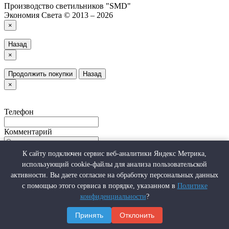
Производство светильников "SMD"
Экономия Света © 2013 – 2026
×
Назад
×
Продолжить покупки
Назад
×
Телефон
Комментарий
Я подтверждаю ознакомление и даю
Согласие на
К сайту подключен сервис веб-аналитики Яндекс Метрика,
обработку персональных данных
, в порядке и на условиях,
использующий cookie-файлы для анализа пользовательской
указанных в
Политике конфиденциальности
активности. Вы даете согласие на обработку персональных данных
Нажмите Отправить чтобы сделать запрос, и мы вам скоро перезвоним
с помощью этого сервиса в порядке, указанном в
Политике
конфиденциальности
?
Отправить
Принять
Отклонить
Продолжить покупки