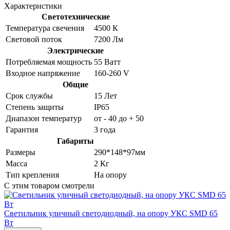
Характеристики
Светотехнические
Температура свечения
4500 К
Световой поток
7200 Лм
Электрические
Потребляемая мощность
55 Ватт
Входное напряжение
160-260 V
Общие
Срок службы
15 Лет
Степень защиты
IP65
Диапазон температур
от - 40 до + 50
Гарантия
3 года
Габариты
Размеры
290*148*97мм
Масса
2 Кг
Тип крепления
На опору
C этим товаром смотрели
Светильник уличный светодиодный, на опору УКС SMD 65
Вт