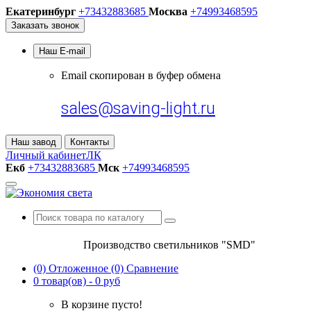
Екатеринбург
+73432883685
Москва
+74993468595
Заказать звонок
Наш E-mail
Email
скопирован
в буфер обмена
sales@saving-light.ru
Наш завод
Контакты
Личный кабинет
ЛК
Екб
+73432883685
Мск
+74993468595
Производство светильников "SMD"
(0)
Отложенное
(0)
Сравнение
0 товар(ов) - 0 руб
В корзине пусто!