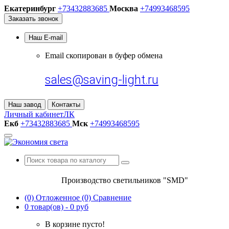
Екатеринбург
+73432883685
Москва
+74993468595
Заказать звонок
Наш E-mail
Email
скопирован
в буфер обмена
sales@saving-light.ru
Наш завод
Контакты
Личный кабинет
ЛК
Екб
+73432883685
Мск
+74993468595
Производство светильников "SMD"
(0)
Отложенное
(0)
Сравнение
0 товар(ов) - 0 руб
В корзине пусто!